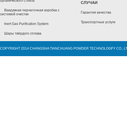
органического стекла
СЛУЧАИ
Вакуумная перчаточная коробка с
Гарантия качества
системой очистки
Транспортные услуги
Inert Gas Purification System
Шары твёрдого сплава
COPYRIGHT 2014 CHANGSHA TIANCHUANG POWDER TECHNOLOGFY CO., L