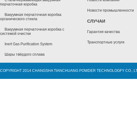
Сталь-нержавеющая вакуумная
Новости компании
перчаточная коробка
Новости промышленности
Вакуумная перчаточная коробка
органического стекла
СЛУЧАИ
Вакуумная перчаточная коробка с
Гарантия качества
системой очистки
Транспортные услуги
Inert Gas Purification System
Шары твёрдого сплава
COPYRIGHT 2014 CHANGSHA TIANCHUANG POWDER TECHNOLOGFY CO., L